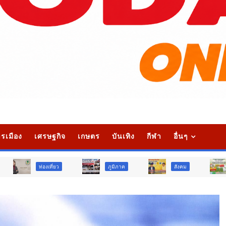
รเมือง
เศรษฐกิจ
เกษตร
บันเทิง
กีฬา
อื่นๆ
เที่ยว
ภูมิภาค
สังคม
ศาสนา