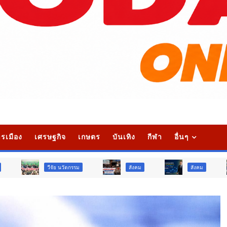
รเมือง
เศรษฐกิจ
เกษตร
บันเทิง
กีฬา
อื่นๆ
วืจัย นวัตกรรม
สังคม
สังคม
ท่องเที่ยว