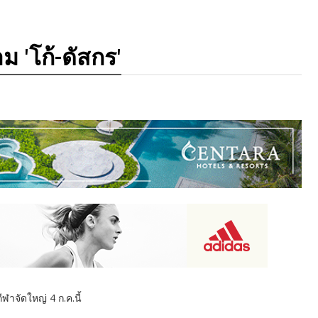
 'โก้-ดัสกร'
าจัดใหญ่ 4 ก.ค.นี้