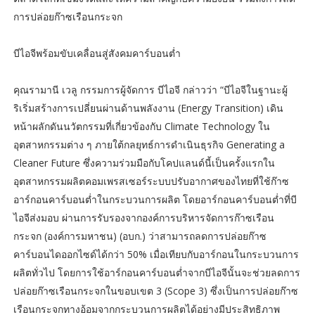
การปล่อยก๊าซเรือนกระจก
บีไอจีพร้อมขับเคลื่อนสู่สังคมคาร์บอนต่ำ
คุณรามานี เวลู กรรมการผู้จัดการ บีไอจี กล่าวว่า “บีไอจีในฐานะผู้
ริเริ่มสร้างการเปลี่ยนผ่านด้านพลังงาน (Energy Transition) เดิน
หน้าผลักดันนวัตกรรมที่เกี่ยวข้องกับ Climate Technology ใน
อุตสาหกรรมต่าง ๆ ภายใต้กลยุทธ์การดำเนินธุรกิจ Generating a
Cleaner Future ซึ่งความร่วมมือกับโคปแลนด์นี้เป็นครั้งแรกใน
อุตสาหกรรมผลิตคอมเพรสเซอร์ระบบปรับอากาศของไทยที่ใช้ก๊าซ
อาร์กอนคาร์บอนต่ำในกระบวนการผลิต โดยอาร์กอนคาร์บอนต่ำที่บี
ไอจีส่งมอบ ผ่านการรับรองจากองค์การบริหารจัดการก๊าซเรือน
กระจก (องค์การมหาชน) (อบก.) ว่าสามารถลดการปล่อยก๊าซ
คาร์บอนไดออกไซด์ได้กว่า 50% เมื่อเทียบกับอาร์กอนในกระบวนการ
ผลิตทั่วไป โดยการใช้อาร์กอนคาร์บอนต่ำจากบีไอจีนั้นจะช่วยลดการ
ปล่อยก๊าซเรือนกระจกในขอบเขต 3 (Scope 3) ซึ่งเป็นการปล่อยก๊าซ
เรือนกระจกทางอ้อมจากกระบวนการผลิตได้อย่างมีประสิทธิภาพ