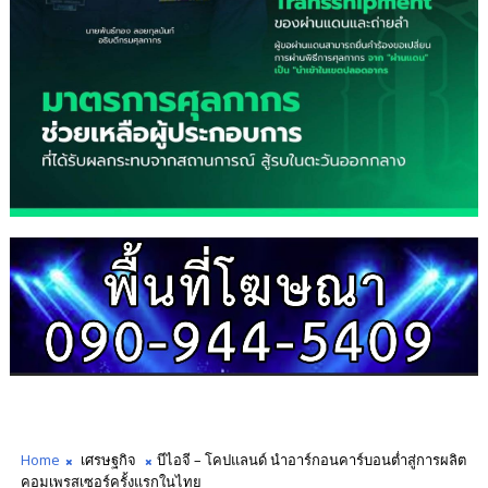
Home
เศรษฐกิจ
บีไอจี – โคปแลนด์ นำอาร์กอนคาร์บอนต่ำสู่การผลิต
คอมเพรสเซอร์ครั้งแรกในไทย