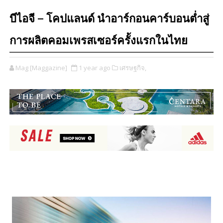
บีไอจี – โคปแลนด์ นำอาร์กอนคาร์บอนต่ำสู่
การผลิตคอมเพรสเซอร์ครั้งแรกในไทย
Mag [Maggazine]
1 year ago
เศรษฐกิจ,