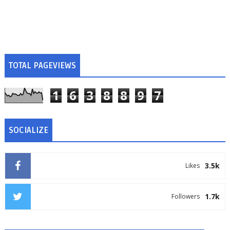
TOTAL PAGEVIEWS
1
6
3
8
8
9
7
SOCIALIZE
3.5k
Likes
1.7k
Followers