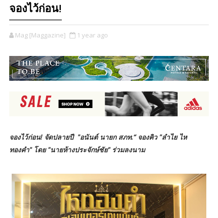
จองไว้ก่อน!
Mag [Maggazine]
1 year ago
จองไว้ก่อน! จัดปลายปี​ "อนันต์ นายก​ สภท.“ จองคิว​ "ลําไย ไห
ทองคำ" โดย​ "นายห้างประจักษ์ชัย" ร่วมลงนาม