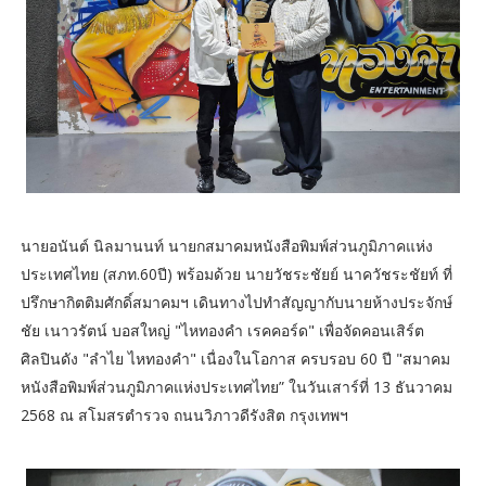
นายอนันต์ นิลมานนท์ นายกสมาคมหนังสือพิมพ์ส่วนภูมิภาคแห่ง
ประเทศไทย (สภท.60ปี)​ พร้อมด้วย​ นายวัชระชัย​ย์​ นาควัชระชัยท์ ที่
ปรึกษากิตติมศักดิ์สมาคมฯ เดินทางไปทำสัญญากับนายห้างประจักษ์
ชัย​ เนาวรัตน์ บอสใหญ่ "ไหทองคำ เรคคอร์ด" เพื่อจัดคอนเสิร์ต
ศิลปินดัง "ลำไย ไหทองคำ" เนื่องในโอกาส ครบรอบ 60 ปี​ "สมาคม
หนังสือพิมพ์ส่วนภูมิภาคแห่งประเทศไทย” ในวันเสาร์ที่ 13 ธันวาคม
2568 ณ สโมสรตำรวจ ถนนวิภาวดีรังสิต กรุงเทพฯ