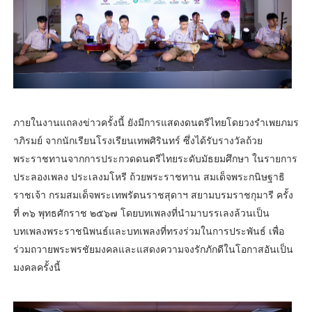
ภายในงานแถลงข่าวครั้งนี้ ยังมีการแสดงดนตรีไทยโดยวงรำเพยภมร
าภิรมย์ จากนักเรียนโรงเรียนเทพศิรินทร์ ซึ่งได้รับรางวัลถ้วย
พระราชทานจากการประกวดดนตรีไทยระดับมัธยมศึกษา ในรายการ
ประลองเพลง ประเลงมโหรี ถ้วยพระราชทาน สมเด็จพระกนิษฐาธิ
ราชเจ้า กรมสมเด็จพระเทพรัตนราชสุดาฯ สยามบรมราชกุมารี ครั้ง
ที่ ๓๖ พุทธศักราช ๒๕๖๗ โดยบทเพลงที่นำมาบรรเลงล้วนเป็น
บทเพลงพระราชนิพนธ์และบทเพลงที่ทรงร่วมในการประพันธ์ เพื่อ
ร่วมถวายพระพรชัยมงคลและแสดงความจงรักภักดีในโอกาสอันเป็น
มงคลครั้งนี้