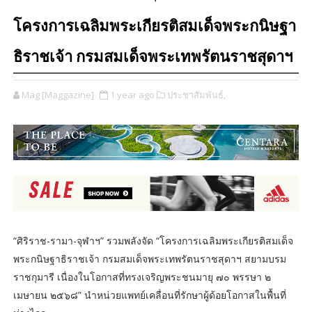
โครงการเฉลิมพระเกียรติสมเด็จพระกนิษฐา
ธิราชเจ้า กรมสมเด็จพระเทพรัตนราชสุดาฯ
Mag [Maggazine]
1 year ago
ประชาสัมพันธ์,
“ศิริราช-รามา-จุฬาฯ” รวมพลังจัด “โครงการเฉลิมพระเกียรติสมเด็จ
พระกนิษฐาธิราชเจ้า กรมสมเด็จพระเทพรัตนราชสุดาฯ สยามบรม
ราชกุมารี เนื่องในโอกาสที่ทรงเจริญพระชนมายุ ๗๐ พรรษา ๒
เมษายน ๒๕๖๘” นำหน่วยแพทย์เคลื่อนที่รักษาผู้ด้อยโอกาสในพื้นที่