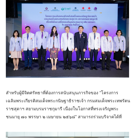
สำหรับผู้มีจิตศรัทธาที่ต้องการสนับสนุนภารกิจของ “โครงการ
เฉลิมพระเกียรติสมเด็จพระกนิษฐาธิราชเจ้า กรมสมเด็จพระเทพรัตน
ราชสุดาฯ สยามบรมราชกุมารี เนื่องในโอกาสที่ทรงเจริญพระ
ชนมายุ ๗๐ พรรษา ๒ เมษายน ๒๕๖๘” สามารถร่วมบริจาคได้ที่