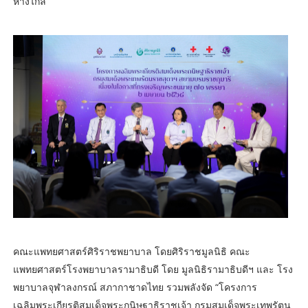
ห่างไกล
คณะแพทยศาสตร์ศิริราชพยาบาล โดยศิริราชมูลนิธิ คณะ
แพทยศาสตร์โรงพยาบาลรามาธิบดี โดย มูลนิธิรามาธิบดีฯ และ โรง
พยาบาลจุฬาลงกรณ์ สภากาชาดไทย รวมพลังจัด “โครงการ
เฉลิมพระเกียรติสมเด็จพระกนิษฐาธิราชเจ้า กรมสมเด็จพระเทพรัตน