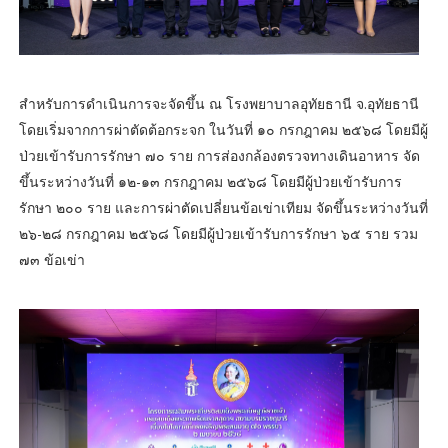
สำหรับการดำเนินการจะจัดขึ้น ณ โรงพยาบาลอุทัยธานี จ.อุทัยธานี
โดยเริ่มจากการผ่าตัดต้อกระจก ในวันที่ ๑๐ กรกฎาคม ๒๕๖๘ โดยมีผู้
ป่วยเข้ารับการรักษา ๗๐ ราย การส่องกล้องตรวจทางเดินอาหาร จัด
ขึ้นระหว่างวันที่ ๑๒-๑๓ กรกฎาคม ๒๕๖๘ โดยมีผู้ป่วยเข้ารับการ
รักษา ๒๐๐ ราย และการผ่าตัดเปลี่ยนข้อเข่าเทียม จัดขึ้นระหว่างวันที่
๒๖-๒๘ กรกฎาคม ๒๕๖๘ โดยมีผู้ป่วยเข้ารับการรักษา ๖๕ ราย รวม
๗๓ ข้อเข่า