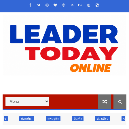
เศรษฐกิจ
บันเทิง
ท่องเที่ยว
ข่าวเด่น
วืจัย นวัต