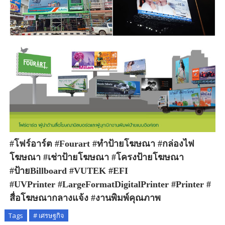
#โฟร์อาร์ต
#Fourart
#ทำป้ายโฆษณา #กล่องไฟ
โฆษณา #เช่าป้ายโฆษณา #โครงป้ายโฆษณา
#ป้ายBillboard #VUTEK #EFI
#UVPrinter
#LargeFormatDigitalPrinter
#Printer
#
สื่อโฆษณากลางแจ้ง
#งานพิมพ์คุณภาพ
Tags
# เศรษฐกิจ