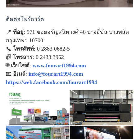
ติดต่อโฟร์อาร์ต
📍
ที่อยู่
: 971 ซอยจรัญสนิทวงศ์ 46 บางยี่ขัน บางพลัด
กรุงเทพฯ 10700
📞
โทรศัพท์
: 0 2883 0682-5
📠
โทรสาร
: 0 2433 3962
🌐
เว็บไซต์
:
www.fourart1994.com
📧
อีเมล์
:
info@fourart1994.com
https://web.facebook.com/fourart1994