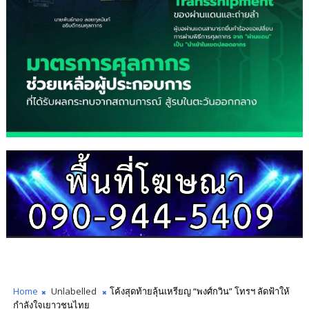
Home
Unlabelled
โค้งสุดท้ายลุ้นเหรียญ “พงศ์กวิน” โทรฯ ลัดฟ้าให้
กำลังใจเยาวชนไทย