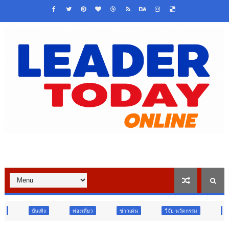
ท่องเที่ยว
ข่าวเด่น
วืจัย นวัตกรรม
สังคม
สังคม