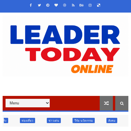
ยว
ข่าวเด่น
วืจัย นวัตกรรม
สังคม
สังคม
ท่องเที่