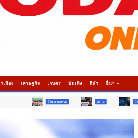
รเมือง
เศรษฐกิจ
เกษตร
บันเทิง
กีฬา
อื่นๆ
วืจัย นวัตกรรม
สังคม
สังคม