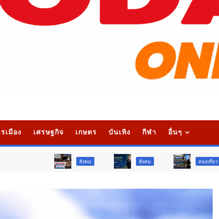
รเมือง
เศรษฐกิจ
เกษตร
บันเทิง
กีฬา
อื่นๆ
สังคม
สังคม
ท่องเที่ยว
ท่