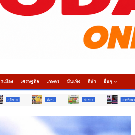
รเมือง
เศรษฐกิจ
เกษตร
บันเทิง
กีฬา
อื่นๆ
สังคม
ศาสนา
การศึกษา
สั