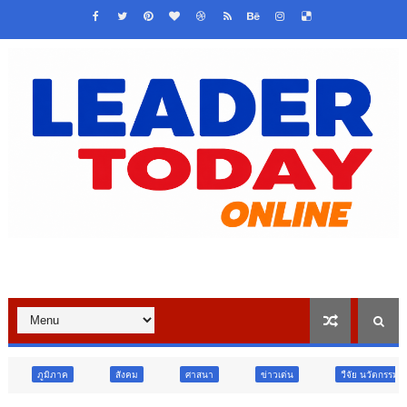
สังคม
ศาสนา
ข่าวเด่น
วืจัย นวัตกรรม
สังคม