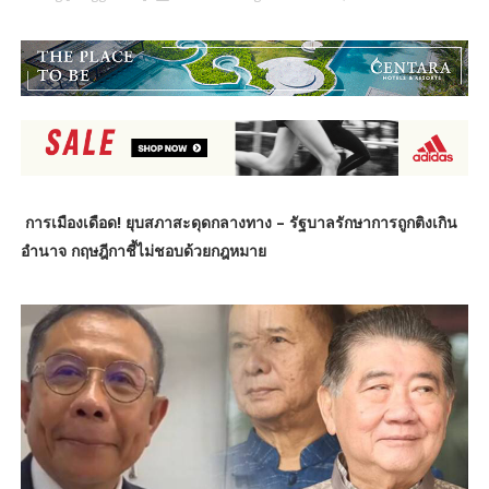
การเมืองเดือด! ยุบสภาสะดุดกลางทาง – รัฐบาลรักษาการถูกติงเกิน
อำนาจ กฤษฎีกาชี้ไม่ชอบด้วยกฎหมาย