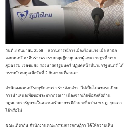
วันที่ 3 กันยายน 2568 – สถานการณ์การเมืองร้อนแรง เมื่อ สำนัก
องคมนตรี ส่งคืนร่างพระราชกฤษฎีกายุบสภาผู้แทนราษฎรที่ นาย
ภูมิธรรม เวชชยชัย รองนายกรัฐมนตรี ปฏิบัติหน้าที่นายกรัฐมนตรี ได้
กราบบังคมทูลเมื่อวันที่ 2 กันยายนที่ผ่านมา
สำนักองคมนตรีระบุชัดเจนว่า ร่างดังกล่าว “ไม่เป็นไปตามระเบียบ
การนำเสนอเพื่อขอพระมหากรุณา” เนื่องจากเกิดข้อสงสัยด้าน
กฎหมายว่ารัฐบาลในสถานะรักษาการมีอำนาจยื่นร่าง พ.ร.ฎ. ยุบสภา
ได้หรือไม่
ขณะเดียวกัน สำนักงานคณะกรรมการกฤษฎีกา ได้ให้ความเห็น