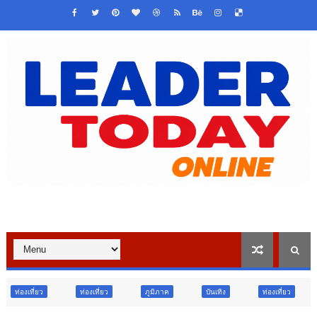
่องเที่ยว
ภูมิภาค
บันเทิง
ท่องเที่ยว
ข่าวเด่น
วืจ