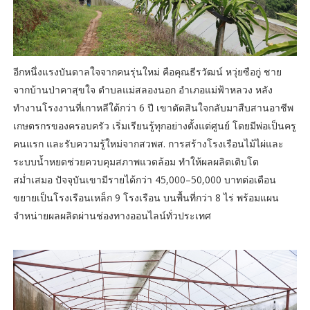
อีกหนึ่งแรงบันดาลใจจากคนรุ่นใหม่ คือคุณธีรวัฒน์ หวุ่ยซือกู่ ชาย
จากบ้านป่าคาสุขใจ ตำบลแม่สลองนอก อำเภอแม่ฟ้าหลวง หลัง
ทำงานโรงงานที่เกาหลีใต้กว่า 6 ปี เขาตัดสินใจกลับมาสืบสานอาชีพ
เกษตรกรของครอบครัว เริ่มเรียนรู้ทุกอย่างตั้งแต่ศูนย์ โดยมีพ่อเป็นครู
คนแรก และรับความรู้ใหม่จากสวพส. การสร้างโรงเรือนไม้ไผ่และ
ระบบน้ำหยดช่วยควบคุมสภาพแวดล้อม ทำให้ผลผลิตเติบโต
สม่ำเสมอ ปัจจุบันเขามีรายได้กว่า 45,000–50,000 บาทต่อเดือน
ขยายเป็นโรงเรือนเหล็ก 9 โรงเรือน บนพื้นที่กว่า 8 ไร่ พร้อมแผน
จำหน่ายผลผลิตผ่านช่องทางออนไลน์ทั่วประเทศ