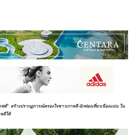
าฟต์”
สร้างปรากฏการณ์ครองใจชาวเกาหลี-นักท่องเที่ยวเนืองแน่น
ใน
หลีใต้