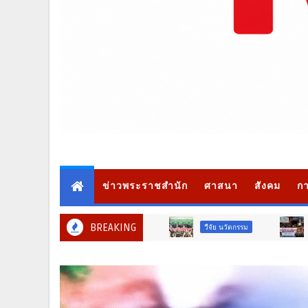
ข่าวพระราชสำนัก
ศาสนา
สังคม
กา
BREAKING
วืจัย นวัตกรรม
สังคม