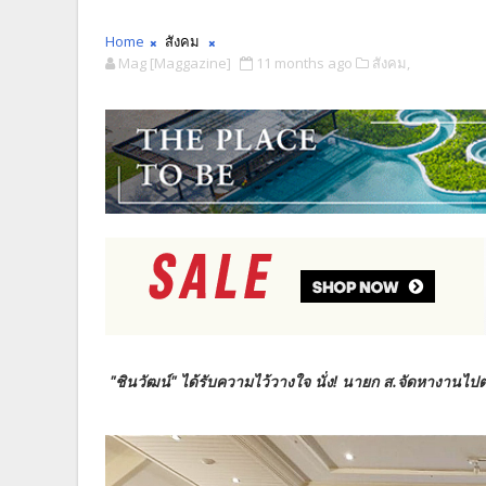
Home
สังคม
Mag [Maggazine]
11 months ago
สังคม,
"ชินวัฒน์​" ได้รับความไว้วางใจ​ นั่ง! นายก​ ส.จัดหางานไปต