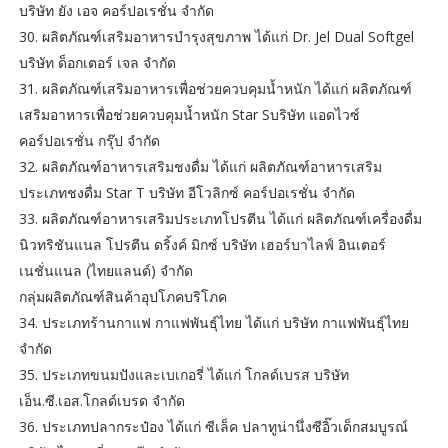
บริษัท ยัง เอจ คอร์ปอเรชั่น จำกัด
30. ผลิตภัณฑ์เสริมอาหารบำรุงสุขภาพ ได้แก่ Dr. Jel Dual Softgel
บริษัท ด็อกเตอร์ เจล จำกัด
31. ผลิตภัณฑ์เสริมอาหารเพื่อช่วยควบคุมน้ำหนัก ได้แก่ ผลิตภัณฑ์
เสริมอาหารเพื่อช่วยควบคุมน้ำหนัก Star Sบริษัท แอดไวซ์
คอร์ปอเรชั่น กรุ๊ป จํากัด
32. ผลิตภัณฑ์อาหารเสริมชงดื่ม ได้แก่ ผลิตภัณฑ์อาหารเสริม
ประเภทชงดื่ม Star T บริษัท อีโวลิกซ์ คอร์ปอเรชั่น จํากัด
33. ผลิตภัณฑ์อาหารเสริมประเภทโปรตีน ได้แก่ ผลิตภัณฑ์เครื่องดื่ม
นิวทริชันแนล โปรตีน ดริ้งค์ มิกซ์ บริษัท เฮอร์บาไลฟ์ อินเตอร์
เนชั่นแนล (ไทยแลนด์) จำกัด
กลุ่มผลิตภัณฑ์สินค้าอุปโภคบริโภค
34. ประเภทร้านกาแฟ กาแฟพันธุ์ไทย ได้แก่ บริษัท กาแฟพันธุ์ไทย
จำกัด
35. ประเภทขนมปังและเบเกอรี่ ได้แก่ โกลด์เบรส บริษัท
เอ็น.ซี.เอส.โกลด์เบรด จำกัด
36. ประเภทปลากระป๋อง ได้แก่ ซีเล็ค ปลาทูน่านึ่งซีอิ๊วเด็กสมบูรณ์