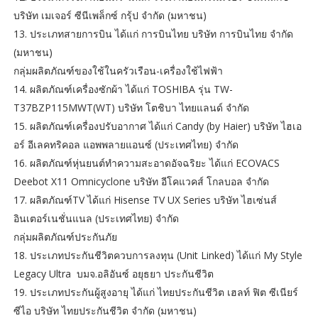
บริษัท เมเจอร์ ซีนีเพล็กซ์ กรุ้ป จำกัด (มหาชน)
13. ประเภทสายการบิน ได้แก่ การบินไทย บริษัท การบินไทย จำกัด
(มหาชน)
กลุ่มผลิตภัณฑ์ของใช้ในครัวเรือน-เครื่องใช้ไฟฟ้า
14. ผลิตภัณฑ์เครื่องซักผ้า ได้แก่ TOSHIBA รุ่น TW-
T37BZP115MWT(WT) บริษัท โตชิบา ไทยแลนด์ จำกัด
15. ผลิตภัณฑ์เครื่องปรับอากาศ ได้แก่ Candy (by Haier) บริษัท ไฮเอ
อร์ อีเลคทริคอล แอพพลายแอนซ์ (ประเทศไทย) จำกัด
16. ผลิตภัณฑ์หุ่นยนต์ทำความสะอาดอัจฉริยะ ได้แก่ ECOVACS
Deebot X11 Omnicyclone บริษัท อีโคแวคส์ โกลบอล จำกัด
17. ผลิตภัณฑ์TV ได้แก่ Hisense TV UX Series บริษัท ไฮเซ่นส์
อินเตอร์เนชั่นแนล (ประเทศไทย) จำกัด
กลุ่มผลิตภัณฑ์ประกันภัย
18. ประเภทประกันชีวิตควบการลงทุน (Unit Linked) ได้แก่ My Style
Legacy Ultra บมจ.อลิอันซ์ อยุธยา ประกันชีวิต
19. ประเภทประกันผู้สูงอายุ ได้แก่ ไทยประกันชีวิต เฮลท์ ฟิต ซีเนียร์
ซีไอ บริษัท ไทยประกันชีวิต จำกัด (มหาชน)