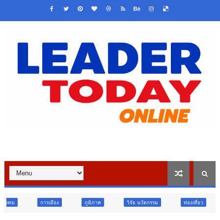
ง
ภูมิภาค
วิจัย นวัตกรรม
ท่องเที่ยว
ภูมิภาค
ศา