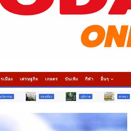
รเมือง
เศรษฐกิจ
เกษตร
บันเทิง
กีฬา
อื่นๆ
ท่องเที่ยว
ภูมิภาค
ศาสนา
สั