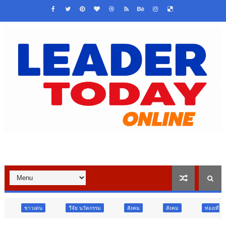
วืจัย นวัตกรรม
สังคม
สังคม
ท่องเที่ยว
ท่องเที่ยว