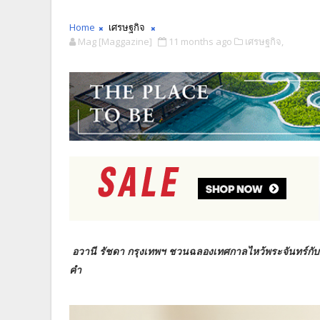
Home
เศรษฐกิจ
Mag [Maggazine]
11 months ago
เศรษฐกิจ,
อวานี รัชดา กรุงเทพฯ ชวนฉลองเทศกาลไหว้พระจันทร์กั
คำ