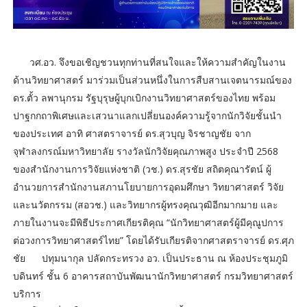
วศ.อว. จึงขอเชิญชวนทุกท่านที่สนใจและให้ความสำคัญในงาน
ด้านวิทยาศาสตร์ มาร่วมเป็นส่วนหนึ่งในการสืบสานเจตนารมณ์ของ
ดร.ตั้ว ลพานุกรม รัฐบุรุษผู้บุกเบิกงานวิทยาศาสตร์ของไทย พร้อม
ปาฐกกถาพิเศษและเสวนาแลกเปลี่ยนองค์ความรู้จากนักวิจัยชั้นนำ
ของประเทศ อาทิ ศาสตราจารย์ ดร.สุวบุญ จิรชาญชัย จาก
จุฬาลงกรณ์มหาวิทยาลัย รางวัลนักวิจัยคุณภาพสูง ประจำปี 2568
ของสำนักงานการวิจัยแห่งชาติ (วช.) ดร.สุรชัย สถิตคุณารัตน์ ผู้
อำนวยการสำนักงานสภานโยบายการอุดมศึกษา วิทยาศาสตร์ วิจัย
และนวัตกรรม (สอวช.) และวิทยากรผู้ทรงคุณวุฒิอีกมากมาย และ
ภายในงานจะมีพิธีประกาศเกียรติคุณ “นักวิทยาศาสตร์ผู้มีคุณูปการ
ต่อวงการวิทยาศาสตร์ไทย” โดยได้รับเกียรติจากศาสตราจารย์ ดร.ศุภ
ชัย ปทุมนากุล ปลัดกระทรวง อว. เป็นประธาน ณ ห้องประชุมภูมิ
บดินทร์ ชั้น 6 อาคารสถาบันพัฒนานักวิทยาศาสตร์ กรมวิทยาศาสตร์
บริการ