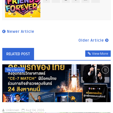
Newer Article
Older Article
View More
RELATED POST
วิจัย นวัตกรรม
Unknown
Aug 04, 2026