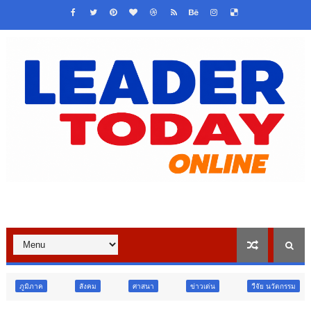
สังคม
ศาสนา
ข่าวเด่น
วืจัย นวัตกรรม
สังคม