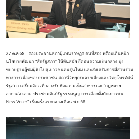
27 ต.ค.68 - รองประธานสภาผู้แทนราษฎร คนที่สอง พร้อมเดินหน้า
นโยบายพัฒนา “สื่อรัฐสภา” ให้ทันสมัย ยึดมั่นความเป็นกลาง มุ่ง
ขยายฐานผู้ชมผู้ฟังไปสู่เยาวชนคนรุ่นใหม่ และส่งเสริมการมีส่วนร่วม
ทางการเมืองของประชาชน สถานีวิทยุกระจายเสียงและวิทยุโทรทัศน์
รัฐสภา เตรียมจัดเวทีกลางรับฟังความเห็นสาธารณะ “กฎหมาย
อากาศสะอาด-ประชามติแก้รัฐธรรมนูญ-การเลือกตั้งกับเยาวชน
New Voter” เริ่มครั้งแรกกลางเดือน พ.ย.68