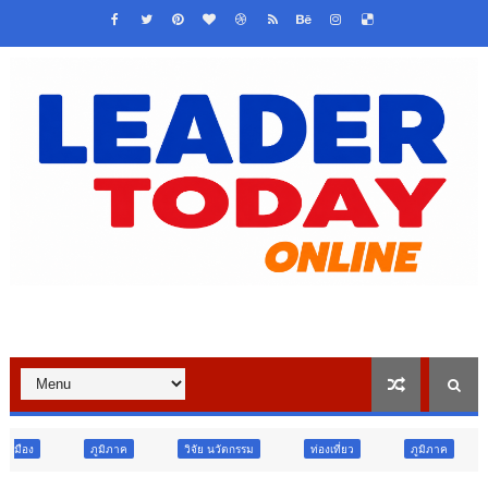
ภาค
วิจัย นวัตกรรม
ท่องเที่ยว
ภูมิภาค
สังคม
ศา