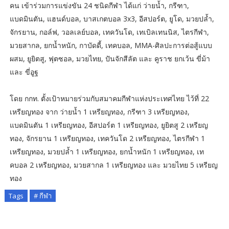
คน เข้าร่วมการแข่งขัน 24 ชนิดกีฬา ได้แก่ ว่ายน้ำ, กรีฑา,
แบดมินตัน, แฮนด์บอล, บาสเกตบอล 3x3, อีสปอร์ต, ยูโด, มวยปล้ำ,
จักรยาน, กอล์ฟ, วอลเลย์บอล, เทควันโด, เทเบิลเทนนิส, ไตรกีฬา,
มวยสากล, ยกน้ำหนัก, กาบัดดี้, เทคบอล, MMA-ศิลปะการต่อสู้แบบ
ผสม, ยูยิตสู, ฟุตซอล, มวยไทย, ปันจักสีลัต และ คูราช ยกเว้น ขี่ม้า
และ ขี่อูฐ
โดย กกท. ตั้งเป้าหมายร่วมกับสมาคมกีฬาแห่งประเทศไทย ไว้ที่ 22
เหรียญทอง จาก ว่ายน้ำ 1 เหรียญทอง, กรีฑา 3 เหรียญทอง,
แบดมินตัน 1 เหรียญทอง, อีสปอร์ต 1 เหรียญทอง, ยูยิตสู 2 เหรียญ
ทอง, จักรยาน 1 เหรียญทอง, เทควันโด 2 เหรียญทอง, ไตรกีฬา 1
เหรียญทอง, มวยปล้ำ 1 เหรียญทอง, ยกน้ำหนัก 1 เหรียญทอง, เท
คบอล 2 เหรียญทอง, มวยสากล 1 เหรียญทอง และ มวยไทย 5 เหรียญ
ทอง
Tags
# กีฬา