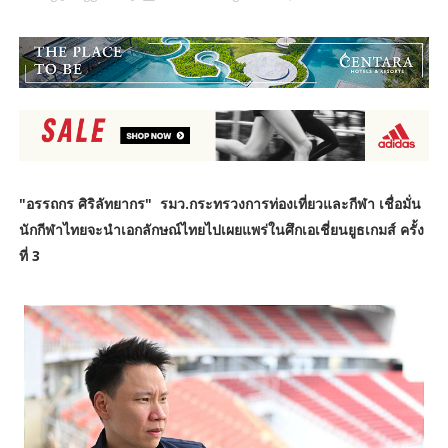
"อรรถกร ศิริลัทยากร" รมว.กระทรวงการท่องเที่ยวและกีฬา เชื่อมั่น
นักกีฬาไทยจะนำเอกลักษณ์ไทยไปเผยแพร่ในศึกเอเชี่ยนยูธเกมส์ ครั้ง
ที่ 3