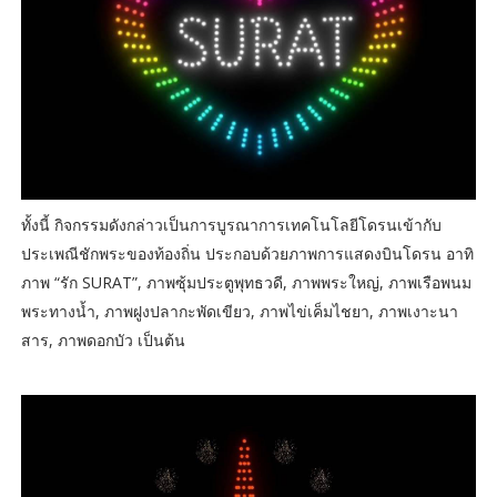
ทั้งนี้ กิจกรรมดังกล่าวเป็นการบูรณาการเทคโนโลยีโดรนเข้ากับ
ประเพณีชักพระของท้องถิ่น ประกอบด้วยภาพการแสดงบินโดรน อาทิ
ภาพ “รัก SURAT”, ภาพซุ้มประตูพุทธวดี, ภาพพระใหญ่, ภาพเรือพนม
พระทางน้ำ, ภาพฝูงปลากะพัดเขียว, ภาพไข่เค็มไชยา, ภาพเงาะนา
สาร, ภาพดอกบัว เป็นต้น