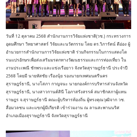
วันที่ 12 ตุลาคม 2568 สำนักงานการวิจัยแห่งชาติ(วช.) กระทรวงการ
อุดมศึกษา วิทยาศาสตร์ วิจัยและนวัตกรรม โดย ดร.วิภารัตน์ ดีอ่อง ผู้
อำนวยการสำนักงานการวิจัยแห่งชาติ ร่วมกิจกรรมในการแสดงโด
รนแปรอักษรเพื่อส่งเสริมมรดกทางวัฒนธรรมและการท่องเที่ยว ใน
งานประเพณี ชักพระและแข่งเรือยาว จังหวัดสุราษฎร์ธานี ประจำปี
2568 โดยมี นายหัสชัย เรืองนุ้ย รองนายกเทศมนตรีนคร
สุราษฎร์ธานี, นางโสภา กาญจนะ นายกองค์การบริหารส่วนจังหวัด
สุราษฎร์ธานี, นางสาวกานต์สินี โอภาสรังสรรค์ สมาชิกสภาผู้แทน
ราษฎร จ.สุราษฎร์ธานี คณะผู้บริหารท้องถิ่น ผู้ทรงคุณวุฒิจาก วช.
สื่อมวลชน และแขกผู้มีเกียรติ เข้าร่วมงาน ณ ลานสะพานนริศ
อำเภอเมืองสุราษฎร์ธานี จังหวัดสุราษฎร์ธานี