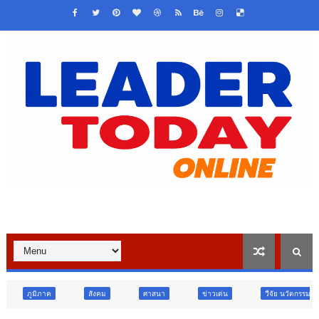
สังคม
ศาสนา
ข่าวเด่น
วืจัย นวัตกรรม
สังคม