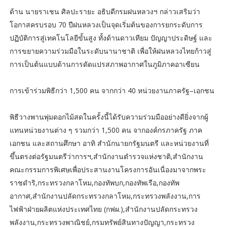
ด้าน นายราเชน ศิลปะรายะ อธิบดีกรมฝนหลวงฯ กล่าวเสริมว่า
โอกาสครบรอบ 70 ปีฝนหลวงเป็นจุดเริ่มต้นของการยกระดับการ
ปฏิบัติการสู่เทคโนโลยีขั้นสูง ทั้งด้านดาวเทียม ปัญญาประดิษฐ์ และ
การขยายความร่วมมือในระดับนานาชาติ เพื่อให้ฝนหลวงไทยก้าวสู่
การเป็นต้นแบบด้านการดัดแปรสภาพอากาศในภูมิภาคอาเซียน
การเข้าร่วมพิธีกว่า 1,500 คน จากกว่า 40 หน่วยงานภาครัฐ–เอกชน
พิธีวางพานพุ่มดอกไม้สดในครั้งนี้ได้รับความร่วมมืออย่างดียิ่งจากผู้
แทนหน่วยงานต่าง ๆ รวมกว่า 1,500 คน จากองค์กรภาครัฐ ภาค
เอกชน และสถานศึกษา อาทิ สำนักนายกรัฐมนตรี และหน่วยงานที่
ขึ้นตรงต่อรัฐมนตรีว่าการฯ,สำนักงานตำรวจแห่งชาติ,สำนักงาน
คณะกรรมการพิเศษเพื่อประสานงานโครงการอันเนื่องมาจากพระ
ราชดำริ,กระทรวงกลาโหม,กองทัพบก,กองทัพเรือ,กองทัพ
อากาศ,สำนักงานปลัดกระทรวงกลาโหม,กระทรวงพลังงาน,การ
ไฟฟ้าฝ่ายผลิตแห่งประเทศไทย (กฟผ.),สำนักงานปลัดกระทรวง
พลังงาน,กระทรวงพาณิชย์,กรมทรัพย์สินทางปัญญา,กระทรวง