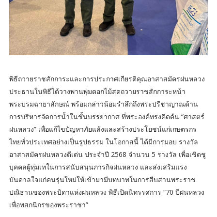
พิธีถวายราชสักการะและการประกาศเกียรติคุณอาสาสมัครฝนหลวง
ประธานในพิธีได้วางพานพุ่มดอกไม้สดถวายราชสักการะหน้า
พระบรมฉายาลักษณ์ พร้อมกล่าวน้อมรำลึกถึงพระปรีชาญาณด้าน
การบริหารจัดการน้ำในชั้นบรรยากาศ ที่พระองค์ทรงคิดค้น “ศาสตร์
ฝนหลวง” เพื่อแก้ไขปัญหาภัยแล้งและสร้างประโยชน์แก่เกษตรกร
ไทยทั่วประเทศอย่างเป็นรูปธรรม ในโอกาสนี้ ได้มีการมอบ รางวัล
อาสาสมัครฝนหลวงดีเด่น ประจำปี 2568 จำนวน 5 รางวัล เพื่อเชิดชู
บุคคลผู้ทุ่มเทในการสนับสนุนภารกิจฝนหลวง และส่งเสริมแรง
บันดาลใจแก่คนรุ่นใหม่ให้เข้ามามีบทบาทในการสืบสานพระราช
ปณิธานของพระบิดาแห่งฝนหลวง พิธีเปิดนิทรรศการ “70 ปีฝนหลวง
เพื่อพสกนิกรของพระราชา”