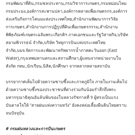
กรมพัฒนาที่ดิน,กรมชลประทาน,กรมวิชาการเกษตร,กรมหม่อนไหม
กรมประมง,องค์การสะพานปลา,องค์การตลาดเพื่อเกษตรกร,องค์การ
ส่งเสริมกิจการโคนมแห่งประเทศไทย,สำนักงานพัฒนาการวิจัย
การเกษตร,สำนักงานการปฏิรูปที่ดินเพื่อเกษตรกรรม,สำนักงาน
พิพิธภัณฑ์เกษตรเฉลิมพระเกียรติฯ ภาคเอกชนและรัฐวิสาหกิจ,บริษัท
สยามพิวรรธน์ จำกัด,บริษัท วิทยุการบินแห่งประเทศไทย
จำกัด,บมจ.จัดการและพัฒนาทรัพยากรน้ำภาคตะวันออก (East
Water),กรุงเทพมหานครและสถานศึกษา,ผู้แทนจากหน่วยงานใน
สังกัด กทม.,นักเรียน,นิสิต,นักศึกษา จากหลากหลายสถาบัน
บรรยากาศเต็มไปด้วยความซาบซึ้งและภาคภูมิใจ ภายในงานเต็มไป
ด้วยความซาบซึ้งของประชาชนที่ต่างร่วมกันน้อมรำลึกถึงพระ
มหากรุณาธิคุณอันล้นพ้นของในหลวงรัชกาลที่ 9 ผู้ทรงเป็นแรง
บันดาลใจให้ “สายฝนแห่งความหวัง” ยังคงหล่อเลี้ยงผืนดินไทยตราบ
จนปัจจุบัน
# กรมฝนหลวงและการบินเกษตร