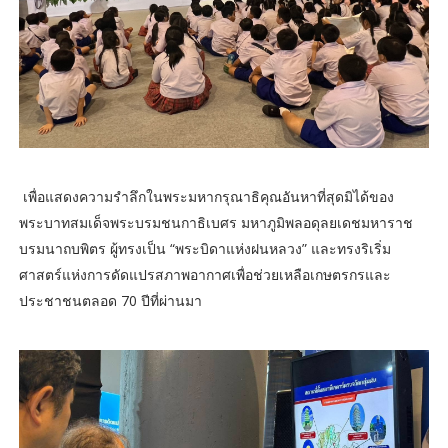
เพื่อแสดงความรำลึกในพระมหากรุณาธิคุณอันหาที่สุดมิได้ของ
พระบาทสมเด็จพระบรมชนกาธิเบศร มหาภูมิพลอดุลยเดชมหาราช
บรมนาถบพิตร ผู้ทรงเป็น “พระบิดาแห่งฝนหลวง” และทรงริเริ่ม
ศาสตร์แห่งการดัดแปรสภาพอากาศเพื่อช่วยเหลือเกษตรกรและ
ประชาชนตลอด 70 ปีที่ผ่านมา