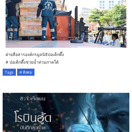
ฝ่ายสื่อสารองค์กรมูลนิธิป่อเต็กตึ๊ง
# ป่อเต็กตึ๊งช่วยน้ำท่วมภาคใต้
Tags
# สังคม