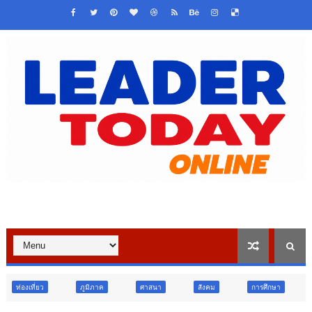
ภูมิภาค
ศาสนา
สังคม
การศึกษา
สังคม
การเม