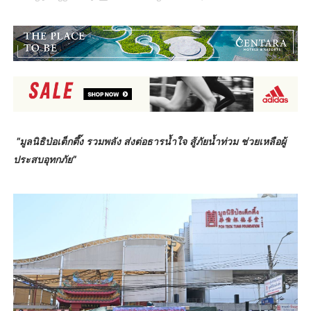
"มูลนิธิป่อเต็กตึ๊ง รวมพลัง ส่งต่อธารน้ำใจ สู้ภัยน้ำท่วม ช่วยเหลือผู้
ประสบอุทกภัย"