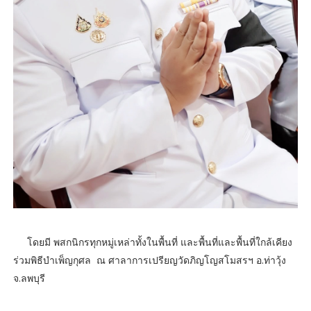
โดยมี พสกนิกรทุกหมู่เหล่าทั้งในพื้นที่ และพื้นที่และพื้นที่ใกล้เคียง
ร่วมพิธีบำเพ็ญกุศล ณ ศาลาการเปรียญวัดภิญโญสโมสรฯ อ.ท่าวุ้ง
จ.ลพบุรี