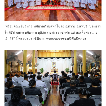
พร้อมคณะผู้บริหารเทศบาลตำบลท่าโขลง อ.ท่าวุ้ง จ.ลพบุรี ประธาน
ในพิธีสวดพระอภิธรรม อุทิศถวายพระราชกุศล แด่ สมเด็จพระนาง
เจ้าสิริกิติ์ พระบรมราชินีนาถ พระบรมราชชนนีพันปีหลวง