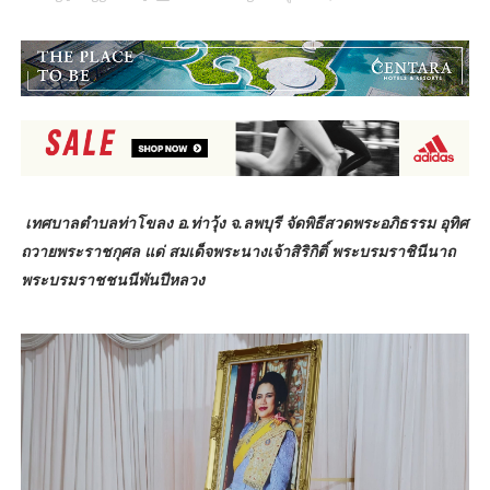
เทศบาลตำบลท่าโขลง อ.ท่าวุ้ง จ.ลพบุรี จัดพิธีสวดพระอภิธรรม อุทิศ
ถวายพระราชกุศล แด่ สมเด็จพระนางเจ้าสิริกิติ์ พระบรมราชินีนาถ
พระบรมราชชนนีพันปีหลวง