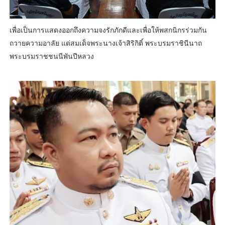
เพื่อเป็นการแสดงออกถึงความจงรักภักดีและเพื่อให้พสกนิกรร่วมกัน
ถวายความอาลัย แด่สมเด็จพระนางเจ้าสิริกิติ์ พระบรมราชินีนาถ
พระบรมราชชนนีพันปีหลวง