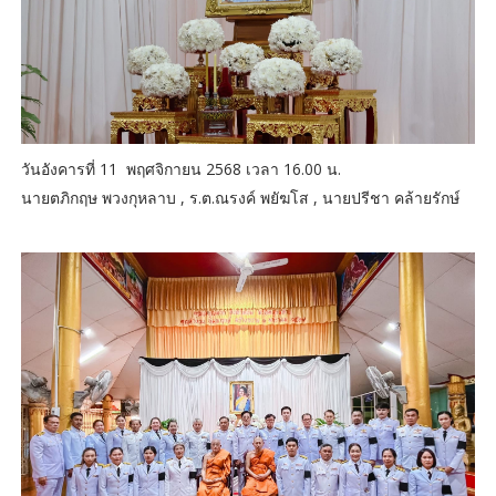
วันอังคารที่ 11 พฤศจิกายน 2568 เวลา 16.00 น.
นายตภิกฤษ พวงกุหลาบ , ร.ต.ณรงค์ พยัฆโส , นายปรีชา คล้ายรักษ์