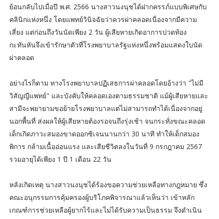
ย้อนกลับไปเมื่อปี พ.ศ. 2566 นางสาวนงนุชได้ฝากครรภ์แบบพิเศษกับ
คลินิกแห่งหนึ่ง โดยแพทย์วินิจฉัยว่าควรผ่าคลอดเนื่องจากมีความ
เสี่ยง แต่ก่อนถึงวันนัดเพียง 2 วัน ผู้เสียหายเกิดอาการปวดท้อง
กะทันหันจึงเข้ารักษาตัวที่โรงพยาบาลรัฐแห่งหนึ่งพร้อมแสดงใบนัด
ผ่าคลอด
อย่างไรก็ตาม ทางโรงพยาบาลปฏิเสธการผ่าคลอดโดยอ้างว่า "ไม่มี
วิสัญญีแพทย์" และบังคับให้คลอดเองตามธรรมชาติ แม้ผู้เสียหายและ
สามีจะพยายามขอย้ายโรงพยาบาลแต่ไม่สามารถทำได้เนื่องจากอยู่
นอกพื้นที่ ส่งผลให้ผู้เสียหายต้องรอจนถึงรุ่งเช้า จนกระทั่งขณะคลอด
เด็กเกิดภาวะสมองขาดออกซิเจนนานกว่า 30 นาที ทำให้เด็กสมอง
พิการ กล้ามเนื้ออ่อนแรง และเสียชีวิตลงในวันที่ 9 กรกฎาคม 2567
รวมอายุได้เพียง 1 ปี 1 เดือน 22 วัน
หลังเกิดเหตุ นางสาวนงนุชได้ร้องขอความช่วยเหลือทางกฎหมาย ซึ่ง
คณะอนุกรรมการคุ้มครองผู้บริโภคพิจารณาแล้วเห็นว่า เข้าหลัก
เกณฑ์การช่วยเหลือผู้ยากไร้และไม่ได้รับความเป็นธรรม จึงดำเนิน