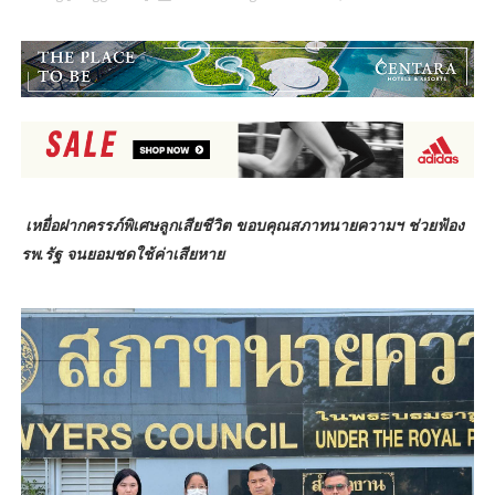
เหยื่อฝากครรภ์พิเศษลูกเสียชีวิต ขอบคุณสภาทนายความฯ ช่วยฟ้อง
รพ.รัฐ จนยอมชดใช้ค่าเสียหาย