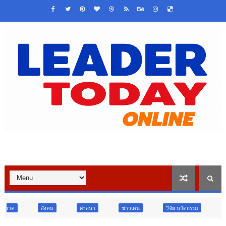
ศาสนา
ข่าวเด่น
วืจัย นวัตกรรม
สังคม
สังคม