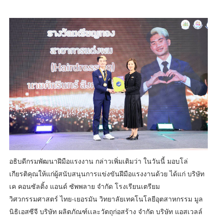
อธิบดีกรมพัฒนาฝีมือแรงงาน กล่าวเพิ่มเติมว่า ในวันนี้ มอบโล่
เกียรติคุณให้แก่ผู้สนับสนุนการแข่งขันฝีมือแรงงานด้วย ได้แก่ บริษัท
เค คอนซัลติ้ง แอนด์ ซัพพลาย จำกัด โรงเรียนเตรียม
วิศวกรรมศาสตร์ ไทย-เยอรมัน วิทยาลัยเทคโนโลยีอุตสาหกรรม มูล
นิธิเอสซีจี บริษัท ผลิตภัณฑ์เเละวัตถุก่อสร้าง จำกัด บริษัท แอสเวลล์