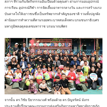
สภาฯ ที่ร่วมกันจัดกิจกรรมอันเปี่ยมด้วยคุณค่า ผ่านการมอบอุปกรณ์
การเรียน อุปกรณ์กีฬา การจัดเลี้ยงอาหารกลางวัน และการสร้างแรง
บันดาลใจให้เยาวชนซึ่งเป็นทรัพยากรสำคัญของชาติ รวมทั้งปลูกฝัง
ค่านิยมการทำความดีตามรอยพระบาทสมเด็จพระบรมชนกาธิเบศร
มหาภูมิพลอดุลยเดชมหาราช บรมนาถบพิตร
จากนั้น ดร.วิชัย ปิยวรรณวงศ์ พร้อมด้วย ดร.ปัญจรัตน์ มังกร
ประธานที่ปรึกษาคณะกรรมการส่งเสริมกิจการมหาวิทยาลัยราชภัฏ