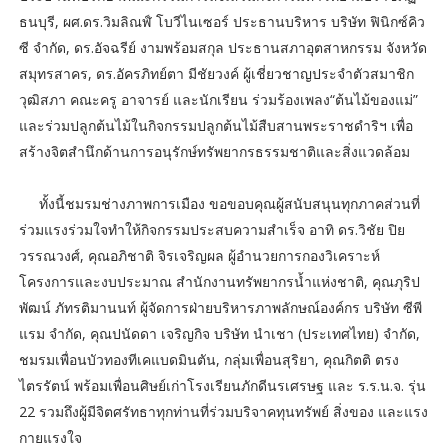
ธนบุรี, ผศ.ดร.วิมลิณฬ์ โบวีไนเซอร์ ประธานบริหาร บริษัท ฟินิกซ์คิว
ซี จำกัด, ดร.อัจฉรีย์ งามพร้อมสกุล ประธานสภาอุตสาหกรรม จังหวัด
สมุทรสาคร, ดร.อัครภิทย์ตา มีชัยวงค์ ผู้เชี่ยวชาญประจำตัวสมาชิก
วุฒิสภา คณะครู อาจารย์ และนักเรียน ร่วมร้องเพลง“ต้นไม้ของแม่”
และร่วมปลูกต้นไม้ในกิจกรรมปลูกต้นไม้สืบสานพระราชดำริฯ เพื่อ
สร้างจิตสำนึกด้านการอนุรักษ์ทรัพยากรธรรมชาติและสิ่งแวดล้อม
ทั้งนี้ชมรมช่างภาพการเมือง ขอขอบคุณผู้สนับสนุนทุกภาคส่วนที่
ร่วมแรงร่วมใจทำให้กิจกรรมประสบความสำเร็จ อาทิ ดร.วิชัย ปิย
วรรณวงศ์, คุณอภิชาติ จิรเจริญผล ผู้อำนวยการกองวิเคราะห์
โครงการและงบประมาณ สำนักงานทรัพยากรน้ำแห่งชาติ, คุณภุริป
พัฒน์ ภัทรติมานนท์ ผู้จัดการฝ่ายบริหารภาพลักษณ์องค์กร บริษัท ซีพี
แรม จำกัด, คุณปนัดดา เจริญกิจ บริษัท นำเชา (ประเทศไทย) จำกัด,
ชมรมเพื่อนบัวทองทีเคแบดมินตัน, กลุ่มเพื่อนสุริยา, คุณกิตติ ตรง
ไตรรัตน์ พร้อมเพื่อนศิษย์เก่าโรงเรียนภักดีนรเศรษฐ และ ร.ร.น.จ. รุ่น
22 รวมถึงผู้มีจิตศรัทธาทุกท่านที่ร่วมบริจาคทุนทรัพย์ สิ่งของ และแรง
กายแรงใจ