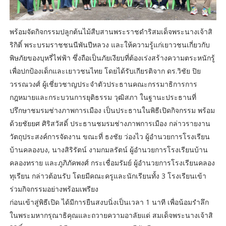
พร้อมจัดกิจกรรมปลูกต้นไม้สืบสานพระราชดำริสมเด็จพระนางเจ้าสิ
ริกิติ์ พระบรมราชชนนีพันปีหลวง และให้ความรู้แก่เยาวชนเกี่ยวกับ
พิษภัยของบุหรี่ไฟฟ้า ซึ่งถือเป็นภัยเงียบที่ต้องเร่งสร้างความตระหนักรู้
เพื่อปกป้องเด็กและเยาวชนไทย โดยได้รับเกียรติจาก ดร.วิชัย ปิย
วรรณวงศ์ ผู้เชี่ยวชาญประจำตัวประธานคณะกรรมาธิการการ
กฎหมายและกระบวนการยุติธรรม วุฒิสภา ในฐานะประธานที่
ปรึกษาชมรมช่างภาพการเมือง เป็นประธานในพิธีเปิดกิจกรรม พร้อม
ด้วยชัยยศ ศิริสวัสดิ์ ประธานชมรมช่างภาพการเมือง กล่าวรายงาน
วัตถุประสงค์การจัดงาน ขณะที่ ธงชัย ว่องไว ผู้อำนวยการโรงเรียน
บ้านคลองบง, นางสิริรัตน์ งามกมลรัตน์ ผู้อำนวยการโรงเรียนบ้าน
คลองทราย และภูภิภัคพงศ์ กระเชื่อมรัมย์ ผู้อำนวยการโรงเรียนคลอง
ทุเรียน กล่าวต้อนรับ โดยมีคณะครูและนักเรียนทั้ง 3 โรงเรียนเข้า
ร่วมกิจกรรมอย่างพร้อมเพรียง
ก่อนเข้าสู่พิธีเปิด ได้มีการยืนสงบนิ่งเป็นเวลา 1 นาที เพื่อน้อมรำลึก
ในพระมหากรุณาธิคุณและถวายความอาลัยแด่ สมเด็จพระนางเจ้าสิ