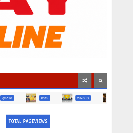
สังคม
ท่องเที่ยว
ข่าวเด่น
วืจั
TOTAL PAGEVIEWS