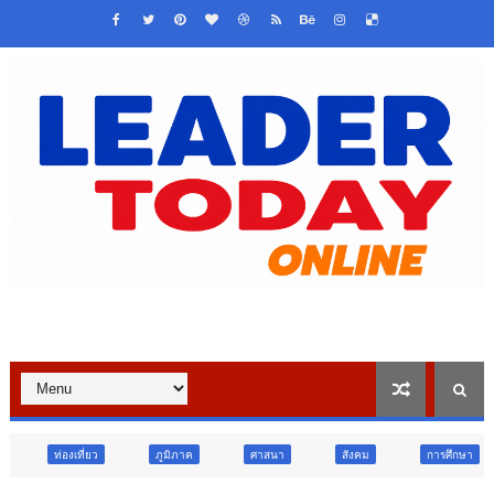
ภูมิภาค
ศาสนา
สังคม
การศึกษา
สังคม
กา