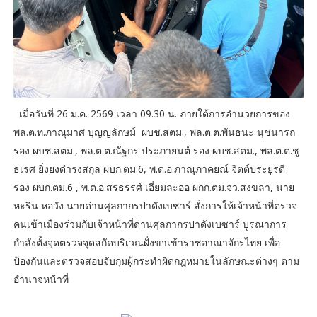
เมื่อวันที่ 26 ม.ค. 2569 เวลา 09.30 น. ภายใต้การอำนวยการของ
พล.ต.ท.ภาณุมาศ บุญญลักษม์ ผบช.สตม., พล.ต.ต.พันธนะ นุชนารถ
รอง ผบช.สตม., พล.ต.ต.ณัฐกร ประภายนต์ รอง ผบช.สตม., พล.ต.ต.ชู
ธเรศ ยิ่งยงดำรงสกุล ผบก.ตม.6, พ.ต.อ.ภาณุภาคยณ์ จิตต์ประยูรตี
รอง ผบก.ตม.6 , พ.ต.อ.สรธรรศ์ เอี่ยมละออ ผกก.ตม.จว.สงขลา, นาย
หะริน หอวัง นายด่านศุลกากรปาดังเบซาร์ สั่งการให้เจ้าหน้าที่ตรวจ
คนเข้าเมืองร่วมกับเจ้าหน้าที่ด่านศุลกากรปาดังเบซาร์ บูรณาการ
กำลังตั้งจุดตรวจจุดสกัดบริเวณฝั่งขาเข้าราชอาณาจักรไทย เพื่อ
ป้องกันและตรวจสอบจับกุมผู้กระทำผิดกฎหมายในลักษณะต่างๆ ตาม
อำนาจหน้าที่