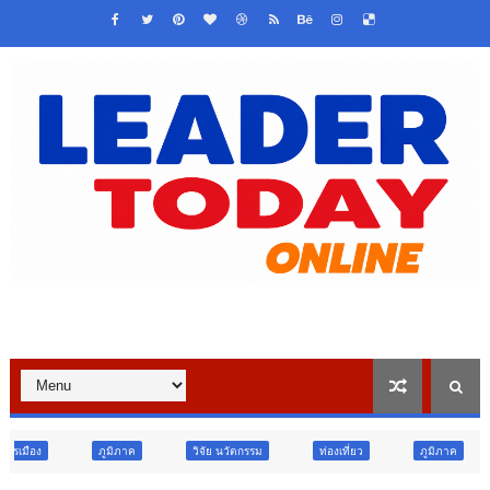
าค
วิจัย นวัตกรรม
ท่องเที่ยว
ภูมิภาค
สังคม
ศา