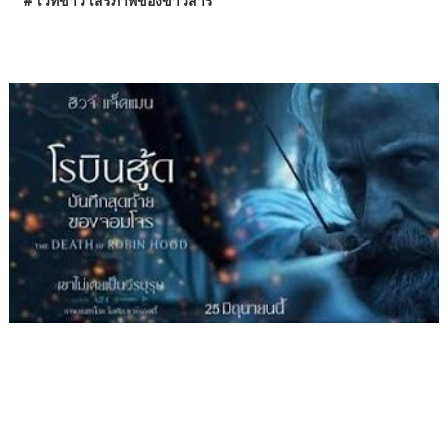
# เวทีข่าว เสรีภาพของข่าวสาร