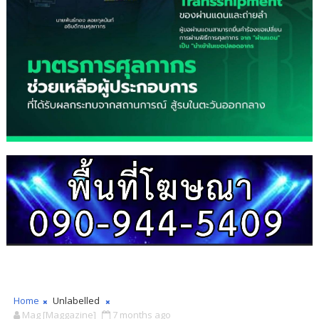
Home
Unlabelled
Mag [Maggazine]
7 months ago