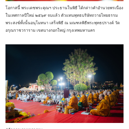
โอกาสนี้ พระเดชพระคุณฯ ประธานในพิธี ได้กล่าวคำอำนวยพรเนื่อง
ในเทศกาลปีใหม่ ๒๕๖๙ จบแล้ว ตัวแทนพุทธบริษัทถวายไทยธรรม
พระสงฆ์ทั้งนั้นอนุโมทนา เสร็จพิธี ณ มณฑลพิธีพระพุทธปรางค์ วัด
อรุณราชวราราม เขตบางกอกใหญ่ กรุงเทพมหานคร