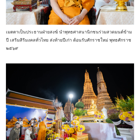
เมตตาเป็นประธานฝ่ายสงฆ์ นำพุทธศาสนานิกชนร่วมสวดมนต์ข้าม
ปี เสริมสิริมงคลทั่วไทย ส่งท้ายปีเก่า ต้อนรับศักราชใหม่ พุทธศักราช
๒๕๖๙