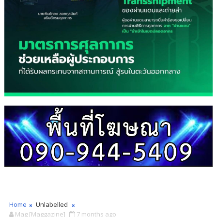
Home
Unlabelled
Mag [Maggazine]
7 months ago