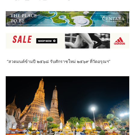
“สวดมนต์ข้ามปี ๒๕๖๘ รับศักราชใหม่ ๒๕๖๙ ที่วัดอรุณฯ”