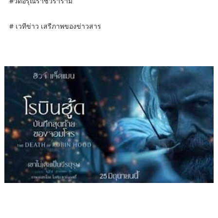
#วัดอรุณราชวราราม
# เวทีข่าว เสรีภาพของข่าวสาร