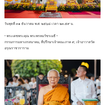
วันพุธที่ ๓๑ ธันวาคม พ.ศ. ๒๕๖๘ เวลา ๒๓.๕๙ น.
• พระเดชพระคุณ พระพรหมวัชรเมธี •
กรรมการมหาเถรสมาคม, ที่ปรึกษาเจ้าคณะภาค ๙, เจ้าอาวาสวัด
อรุณราชวราราม