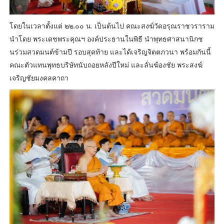
โดยในเวลาตั้งแต่ ๒๒.๐๐ น. เป็นต้นไป คณะสงฆ์วัดอรุณราชวราราม
นำโดย พระเดชพระคุณฯ องค์ประธานในพิธี นำพุทธศาสนานิกช
นร่วมสวดมนต์ข้ามปี รอบสุดท้าย และได้เจริญจิตตภวนา พร้อมกันนี้
คณะตัวแทนพุทธบริษัทนับถอยหลังปีใหม่ และลั่นฆ้องชัย พระสงฆ์
เจริญชัยมงคลคาถา