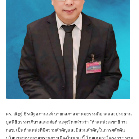
ดร. ณัฏฐ์ ธีรณัฐสุภานนท์ นายกสภาสมาคมธรรมภิบาลและประธาน
มูลนิธิธรรมาภิบาลและต่อต้านทุจริตกล่าวว่า “ตำแหน่งเลขาธิการ
กอช. เป็นตำแหน่งที่มีความสำคัญและมีส่วนสำคัญในการผลักดัน
นโยบายของหลายพรรคการเมืองในขณะนี้ โดยเฉพาะโครงการ หวย