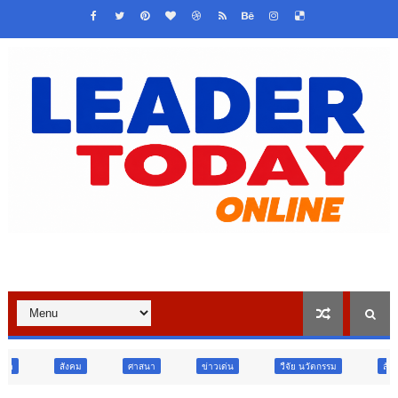
ศาสนา
ข่าวเด่น
วืจัย นวัตกรรม
สังคม
สังคม