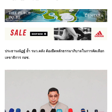
ประธานณัฏฐ์ ย้ำ รมว.คลัง ต้องยึดหลักธรรมาภิบาลในการคัดเลือก
เลขาธิการ กอช.