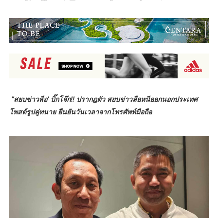
"สยบข่าวลือ' บิ๊กโจ๊ก!! ปรากฎตัว สยบข่าวลือหนีออกนอกประเทศ
โพสต์รูปคู่ทนาย ยืนยันวันเวลาจากโทรศัพท์มือถือ