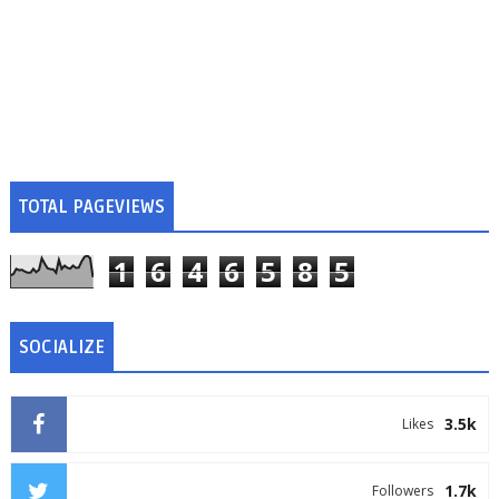
TOTAL PAGEVIEWS
1
6
4
6
5
8
5
SOCIALIZE
3.5k
Likes
1.7k
Followers