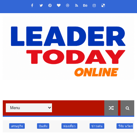
บันเทิง
ท่องเที่ยว
ข่าวเด่น
วืจัย นวัตกรรม
สังคม