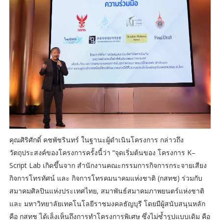
คุณศิริศักดิ์ คชพัชรินทร์ ในฐานะผู้ดำเนินโครงการ กล่าวถึง
วัตถุประสงค์ของโครงการครั้งนี้ว่า “จุดเริ่มต้นของ โครงการ K–
Script Lab เกิดขึ้นจาก สำนักงานคณะกรรมการกิจการกระจายเสียง
กิจการโทรทัศน์ และ กิจการโทรคมนาคมแห่งชาติ (กสทช) ร่วมกับ
สมาคมศิลปินแห่งประเทศไทย, สมาพันธ์สมาคมภาพยนตร์แห่งชาติ
และ มหาวิทยาลัยเทคโนโลยีราชมงคลธัญบุรี โดยมีผู้สนับสนุนหลัก
คือ กสทช ได้เล็งเห็นถึงการทำโครงการพิเศษ ซึ่งไม่ซ้ำรูปแบบเดิม คือ