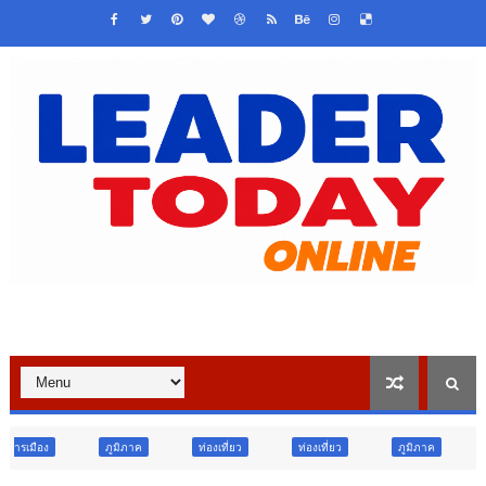
ิภาค
ท่องเที่ยว
ท่องเที่ยว
ภูมิภาค
สังคม
ศาสน