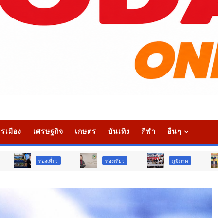
รเมือง
เศรษฐกิจ
เกษตร
บันเทิง
กีฬา
อื่นๆ
ที่ยว
ท่องเที่ยว
ภูมิภาค
สังคม