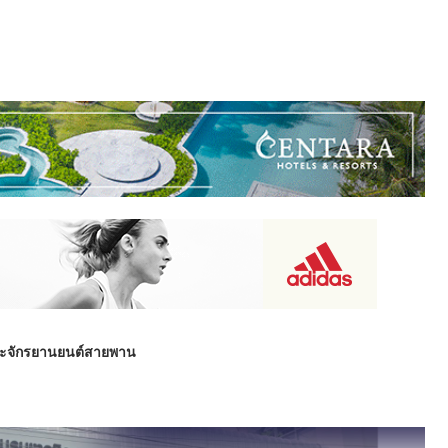
กษะจักรยานยนต์สายพาน