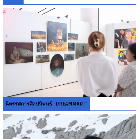
นิทรรศการศิลปนิพนธ์ "DREAMMART"