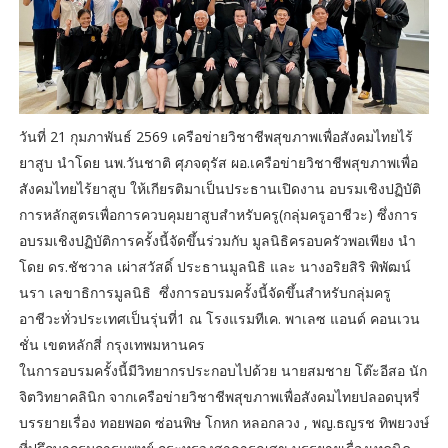
วันที่ 21 กุมภาพันธ์ 2569 เครือข่ายวิชาชีพสุขภาพเพื่อสังคมไทยไร้
ยาสูบ นำโดย นพ.วันชาติ ศุภจตุรัส ผอ.เครือข่ายวิชาชีพสุขภาพเพื่อ
สังคมไทยไร้ยาสูบ ให้เกียรติมาเป็นประธานเปิดงาน อบรมเชิงปฏิบัติ
การหลักสูตรเพื่อการควบคุมยาสูบสำหรับครู(กลุ่มครูอาชีวะ) ซึ่งการ
อบรมเชิงปฏิบัติการครั้งนี้จัดขึ้นร่วมกับ มูลนิธิครอบครัวพอเพียง นำ
โดย ดร.ชัชวาล เผ่าสวัสดิ์ ประธานมูลนิธิ และ นางอริยสิริ พิพัฒน์
นรา เลขาธิการมูลนิธิ ซึ่งการอบรมครั้งนี้จัดขึ้นสำหรับกลุ่มครู
อาชีวะทั่วประเทศเป็นรุ่นที่1 ณ โรงแรมทีเค. พาเลซ แอนด์ คอนเวน
ชั่น เขตหลักสี่ กรุงเทพมหานคร
ในการอบรมครั้งนี้มีวิทยากรประกอบไปด้วย นายสมชาย โต๊ะอีสอ นัก
จิตวิทยาคลินิก จากเครือข่ายวิชาชีพสุขภาพเพื่อสังคมไทยปลอดบุหรี่
บรรยายเรื่อง ทอยพอด ซ่อนพิษ โกหก หลอกลวง , พญ.ธญรช ทิพยวงษ์