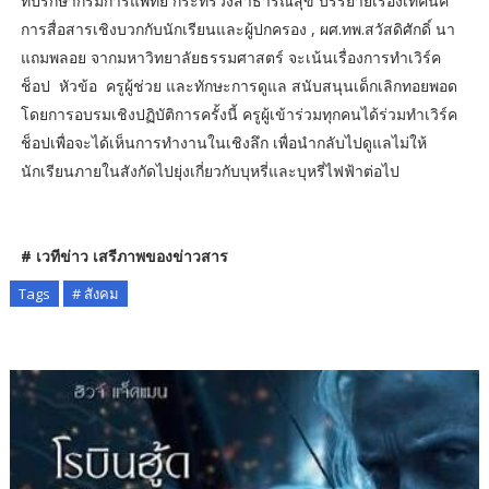
ที่ปรึกษากรมการแพทย์ กระทรวงสาธารณสุข บรรยายเรื่องเทคนิค
การสื่อสารเชิงบวกกับนักเรียนและผู้ปกครอง , ผศ.ทพ.สวัสดิศักดิ์ นา
แถมพลอย จากมหาวิทยาลัยธรรมศาสตร์ จะเน้นเรื่องการทำเวิร์ค
ช็อป หัวข้อ ครูผู้ช่วย และทักษะการดูแล สนับสนุนเด็กเลิกทอยพอด
โดยการอบรมเชิงปฏิบัติการครั้งนี้ ครูผู้เข้าร่วมทุกคนได้ร่วมทำเวิร์ค
ช็อปเพื่อจะได้เห็นการทำงานในเชิงลึก เพื่อนำกลับไปดูแลไม่ให้
นักเรียนภายในสังกัดไปยุ่งเกี่ยวกับบุหรี่และบุหรี่ไฟฟ้าต่อไป
# เวทีข่าว เสรีภาพของข่าวสาร
Tags
# สังคม