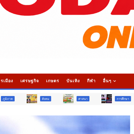
รเมือง
เศรษฐกิจ
เกษตร
บันเทิง
กีฬา
อื่นๆ
สังคม
ศาสนา
การศึกษา
สังค