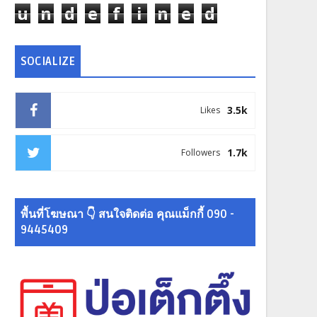
u
n
d
e
f
i
n
e
d
SOCIALIZE
3.5k
Likes
1.7k
Followers
พื้นที่โฆษณา 👇 สนใจติดต่อ คุณแม็กกี้ 090 -
9445409