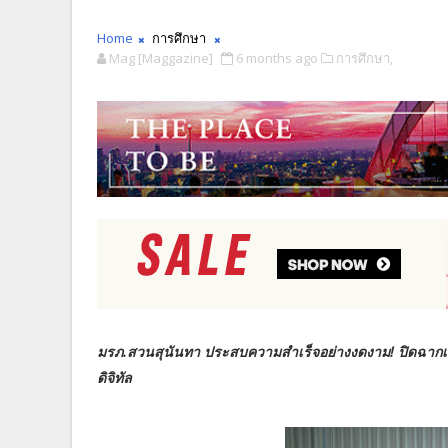
Home
การศึกษา
Mag [Maggazine]
6 months ago
การศึกษา,
มรภ.สวนสุนันทา ประสบความสำเร็จอย่างงดงาม! ปิดฉากเวท
ดิจิทัล