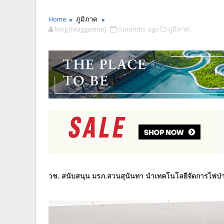
Home
ภูมิภาค
Mag [Maggazine]
6 months ago
ภูมิภาค,
วช. สนับสนุน มรภ.สวนสุนันทา นำเทคโนโลยีจัดการไฟป่าและ