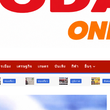
รเมือง
เศรษฐกิจ
เกษตร
บันเทิง
กีฬา
อื่นๆ
ท่องเที่ยว
ภูมิภาค
สังคม
ศ