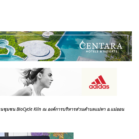
านชุมชน BioCycle Kiln ณ องค์การบริหารส่วนตำบลแม่ทา อ.แม่ออน