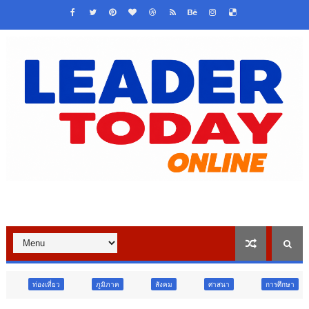
ภูมิภาค
สังคม
ศาสนา
การศึกษา
สังคม
ก