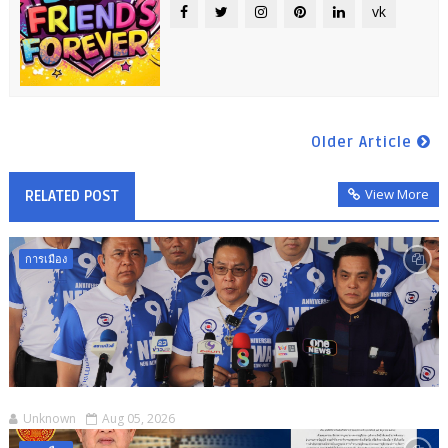
vk
Older Article
View More
RELATED POST
การเมือง
Unknown
Aug 05, 2026