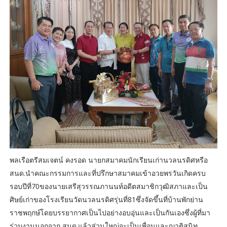
พลเรือตรีสมเจตน์ คงรอด นายกสมาคมนักเรียนเก่านวลนรดิศหรือ
สนด.นำคณะกรรมการและที่ปรึกษาสมาคมเข้าอวยพรวันเกิดครบ
รอบปีที่70ของนายเสรีสุวรรณภานนท์อดีตสมาชิกวุฒิสภาและเป็น
ศิษย์เก่าของโรงเรียนวัดนวลนรดิศรุ่นที่81ซึ่งจัดขึ้นที่บ้านพักย่าน
ราชพฤกษ์โดยบรรยากาศเป็นไปอย่างอบอุ่นและเป็นกันเองซึ่งผู้ที่มา
ร่วมงานนอกจาก สนด.แล้วส่วนใหญ่จะเป็นเพื่อนและญาติสนิท