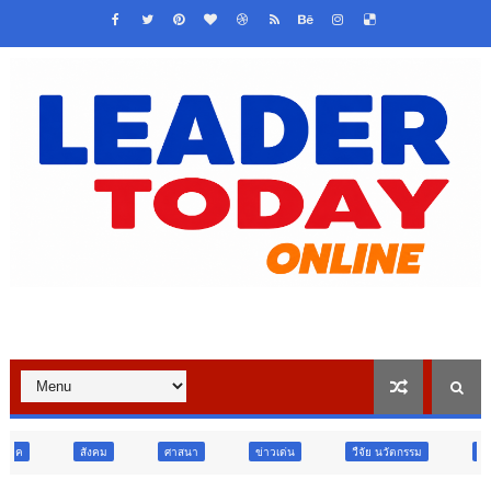
ศาสนา
ข่าวเด่น
วืจัย นวัตกรรม
สังคม
สังคม