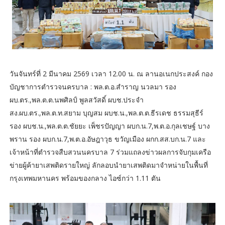
วันจันทร์ที่ 2 มีนาคม 2569 เวลา 12.00 น. ณ ลานอเนกประสงค์ กอง
บัญชาการตำรวจนครบาล : พล.ต.อ.สำราญ นวลมา รอง
ผบ.ตร.,พล.ต.ต.นพศิลป์ พูลสวัสดิ์ ผบช.ประจำ
สง.ผบ.ตร.,พล.ต.ท.สยาม บุญสม ผบช.น.,พล.ต.ต.ธีรเดช ธรรมสุธีร์
รอง ผบช.น.,พล.ต.ต.ชัยยะ เพ็ชรปัญญา ผบก.น.7,พ.ต.อ.กุลเชษฐ์ บาง
พราน รอง ผบก.น.7,พ.ต.อ.อัษฎาวุธ ขวัญเมือง ผกก.สส.บก.น.7 และ
เจ้าหน้าที่ตำรวจสืบสวนนครบาล 7 ร่วมแถลงข่าวผลการจับกุมเครือ
ข่ายผู้ค้ายาเสพติดรายใหญ่ ลักลอบนำยาเสพติดมาจำหน่ายในพื้นที่
กรุงเทพมหานคร พร้อมของกลาง ไอซ์กว่า 1.11 ตัน