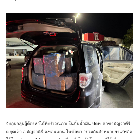
จับกุมกลุ่มผู้ต้องหาได้ที่บริเวณภายในปั๊มน้ำมัน ปตท. สาขามัญจาคีรี
ต.กุดเค้า อ.มัญจาคีรี จ.ขอนแก่น ในข้อหา "ร่วมกันจำหน่ายยาเสพติด