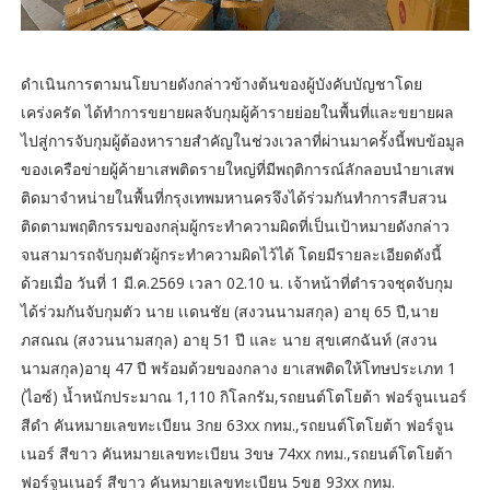
ดำเนินการตามนโยบายดังกล่าวข้างต้นของผู้บังคับบัญชาโดย
เคร่งครัด ได้ทำการขยายผลจับกุมผู้ค้ารายย่อยในพื้นที่และขยายผล
ไปสู่การจับกุมผู้ต้องหารายสำคัญในช่วงเวลาที่ผ่านมาครั้งนี้พบข้อมูล
ของเครือข่ายผู้ค้ายาเสพติดรายใหญ่ที่มีพฤติการณ์ลักลอบนำยาเสพ
ติดมาจำหน่ายในพื้นที่กรุงเทพมหานครจึงได้ร่วมกันทำการสืบสวน
ติดตามพฤติกรรมของกลุ่มผู้กระทำความผิดที่เป็นเป้าหมายดังกล่าว
จนสามารถจับกุมตัวผู้กระทำความผิดไว้ได้ โดยมีรายละเอียดดังนี้
ด้วยเมื่อ วันที่ 1 มี.ค.2569 เวลา 02.10 น. เจ้าหน้าที่ตำรวจชุดจับกุม
ได้ร่วมกันจับกุมตัว นาย เเดนชัย (สงวนนามสกุล) อายุ 65 ปี,นาย
ภสณณ (สงวนนามสกุล) อายุ 51 ปี และ นาย สุขเศกฉันท์ (สงวน
นามสกุล)อายุ 47 ปี พร้อมด้วยของกลาง ยาเสพติดให้โทษประเภท 1
(ไอซ์) น้ำหนักประมาณ 1,110 กิโลกรัม,รถยนต์โตโยต้า ฟอร์จูนเนอร์
สีดำ คันหมายเลขทะเบียน 3กย 63xx กทม.,รถยนต์โตโยต้า ฟอร์จูน
เนอร์ สีขาว คันหมายเลขทะเบียน 3ขษ 74xx กทม.,รถยนต์โตโยต้า
ฟอร์จูนเนอร์ สีขาว คันหมายเลขทะเบียน 5ขฮ 93xx กทม.