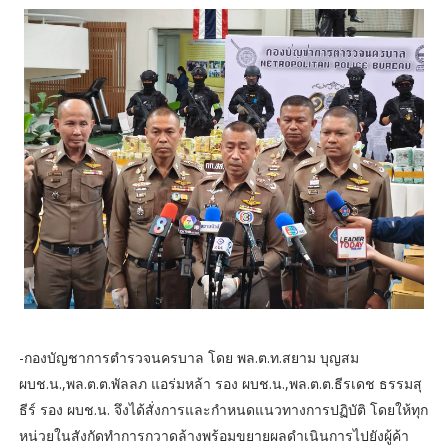
-กองบัญชาการตำรวจนครบาล โดย พล.ต.ท.สยาม บุญสม
ผบช.น.,พล.ต.ต.พัลลภ แอร่มหล้า รอง ผบช.น.,พล.ต.ต.ธีรเดช ธรรมสุ
ธีร์ รอง ผบช.น. จึงได้สั่งการและกำหนดแนวทางการปฏิบัติ โดยให้ทุก
หน่วยในสังกัดทำการกวาดล้างพร้อมขยายผลดำเนินการไปยังผู้ค้า