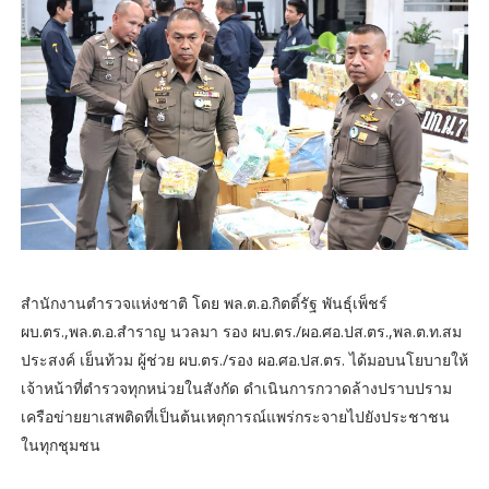
สำนักงานตำรวจแห่งชาติ โดย พล.ต.อ.กิตติ์รัฐ พันธุ์เพ็ชร์
ผบ.ตร.,พล.ต.อ.สำราญ นวลมา รอง ผบ.ตร./ผอ.ศอ.ปส.ตร.,พล.ต.ท.สม
ประสงค์ เย็นท้วม ผู้ช่วย ผบ.ตร./รอง ผอ.ศอ.ปส.ตร. ได้มอบนโยบายให้
เจ้าหน้าที่ตำรวจทุกหน่วยในสังกัด ดำเนินการกวาดล้างปราบปราม
เครือข่ายยาเสพติดที่เป็นต้นเหตุการณ์แพร่กระจายไปยังประชาชน
ในทุกชุมชน