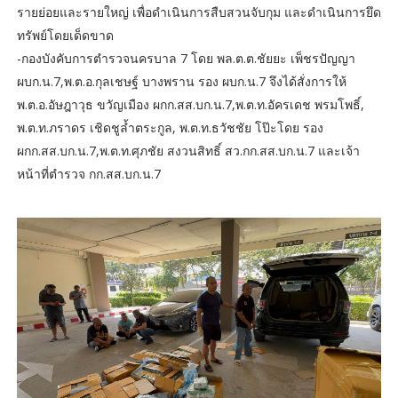
รายย่อยและรายใหญ่ เพื่อดำเนินการสืบสวนจับกุม และดำเนินการยึด
ทรัพย์โดยเด็ดขาด
-กองบังคับการตำรวจนครบาล 7 โดย พล.ต.ต.ชัยยะ เพ็ชรปัญญา
ผบก.น.7,พ.ต.อ.กุลเชษฐ์ บางพราน รอง ผบก.น.7 จึงได้สั่งการให้
พ.ต.อ.อัษฎาวุธ ขวัญเมือง ผกก.สส.บก.น.7,พ.ต.ท.อัครเดช พรมโพธิ์,
พ.ต.ท.ภราดร เชิดชูล้ำตระกูล, พ.ต.ท.ธวัชชัย โป๊ะโดย รอง
ผกก.สส.บก.น.7,พ.ต.ท.ศุภชัย สงวนสิทธิ์ สว.กก.สส.บก.น.7 และเจ้า
หน้าที่ตำรวจ กก.สส.บก.น.7