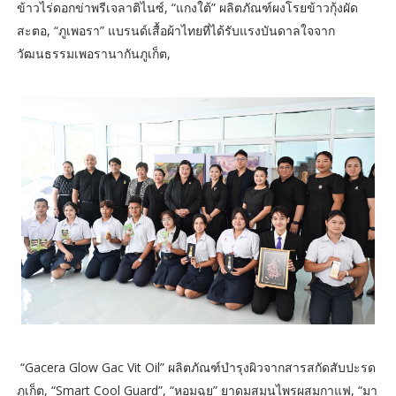
ข้าวไร่ดอกข่าพรีเจลาติไนซ์, “แกงใต้” ผลิตภัณฑ์ผงโรยข้าวกุ้งผัด
สะตอ, “ภูเพอรา” แบรนด์เสื้อผ้าไทยที่ได้รับแรงบันดาลใจจาก
วัฒนธรรมเพอรานากันภูเก็ต,
“Gacera Glow Gac Vit Oil” ผลิตภัณฑ์บำรุงผิวจากสารสกัดสับปะรด
ภูเก็ต, “Smart Cool Guard”, “หอมฉุย” ยาดมสมุนไพรผสมกาแฟ, “มา