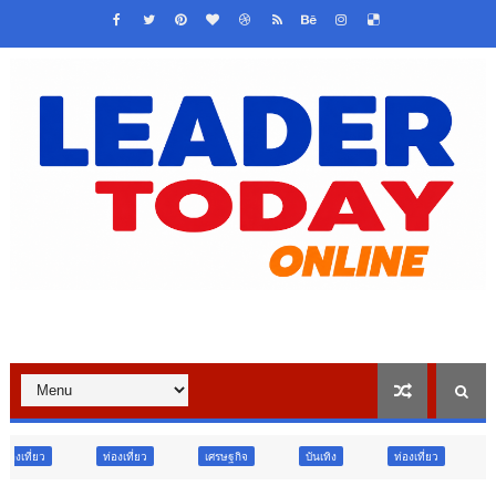
่ยว
เศรษฐกิจ
บันเทิง
ท่องเที่ยว
ข่าวเด่น
วืจัย น