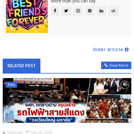
More than you can say
vk
Older Article
View More
RELATED POST
สังคม
Unknown
Aug 08, 2026