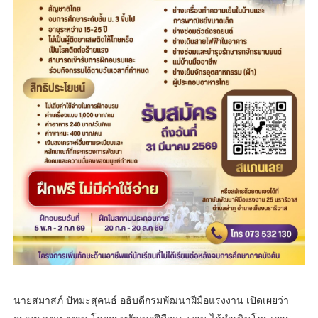
นายสมาสภ์ ปัทมะสุคนธ์ อธิบดีกรมพัฒนาฝีมือแรงงาน เปิดเผยว่า