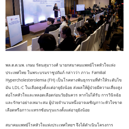
พล.ต.ต.นพ. เกษม รัตนสุมาวงศ์ นายกสมาคมแพทย์โรคหัวใจแห่ง
ประเทศไทย ในพระบรมราชูปถัมภ์ กล่าวว่า ภาวะ Familial
Hypercholesterolemia (FH) เป็นโรคทางพันธุกรรมที่ทําให้ระดับไข
มัน LDL-C ในเลือดสูงตั้งแต่อายุยังน้อย ส่งผลให้ผู้ป่วยมีความเสี่ยงสูง
ต่อโรคหัวใจและหลอดเลือดก่อนวัยอันควร หากไม่ได้รับ การวินิจฉัย
และรักษาอย่างเหมาะสม ผู้ป่วยจํานวนหนึ่งอาจเผชิญภาวะหัวใจขาด
เลือดหรือภาวะแทรกซ้อนรุนแรงตั้งแต่อายุยังน้อย
สมาคมแพทย์โรคหัวใจแห่งประเทศไทยฯ จึงได้ดําเนินโครงการ