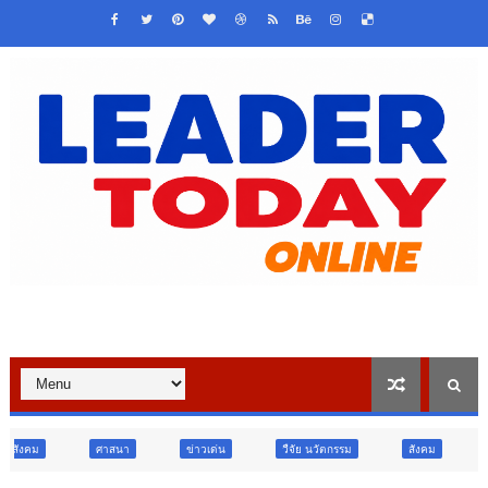
ข่าวเด่น
วืจัย นวัตกรรม
สังคม
สังคม
ท่องเที่ยว