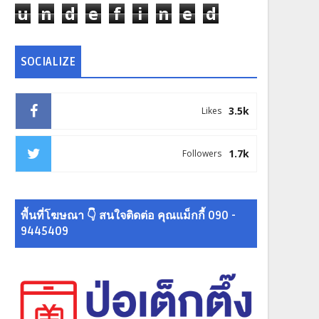
u
n
d
e
f
i
n
e
d
SOCIALIZE
3.5k
Likes
1.7k
Followers
พื้นที่โฆษณา 👇 สนใจติดต่อ คุณแม็กกี้ 090 -
9445409