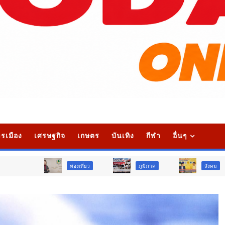
รเมือง
เศรษฐกิจ
เกษตร
บันเทิง
กีฬา
อื่นๆ
ท่องเที่ยว
ภูมิภาค
สังคม
ศา